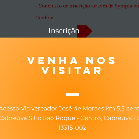
- Conclusão de inscrição através da Sympla ou
Confira:
Inscrição
venha nos
visitar
Acesso Via vereador José de Moraes km 5,5 cen
Cabreúva Sitio São Roque - Centro, Cabreúva - 
13315-002​