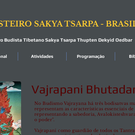
TEIRO SAKYA TSARPA - BRASI
ro Budista Tibetano Sakya Tsarpa Thupten Dekyid Oedbar
onal
Atividades
Programação
Bi
Vajrapani Bhutad
No Budismo Vajrayana há três bodisatvas ma
representam as características essenciais de
representando a sabedoria, Avalokisteshvar
o poder".
Vajrapani como guardião de todos os Tantras