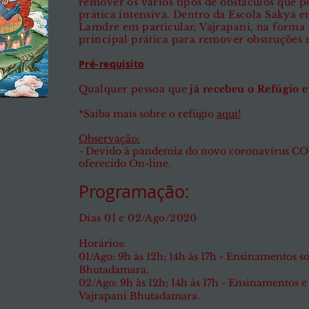
remover os vários tipos de
obstáculos
que p
prática intensiva.
Dentro da Escola Sakya e
Lamdre em particular, Vajrapani, na forma
principal prática para remover obstruções 
Pré-requisito
Qualquer pessoa que
já recebeu o Refúgio e
*Saiba mais sobre o refúgio
aqui!
Observação:
- Devido
à pandemia do novo coronavírus COVI
oferecido On-line.
Programação:
Dias 01 e 02/Ago/2020
Horários:
01/Ago: 9h às 12h; 14h às 17h - Ensinamentos s
Bhutadamara.
02/Ago: 9h às 12h; 14h às 17h - Ensinamentos e
Vajrapani Bhutadamara.