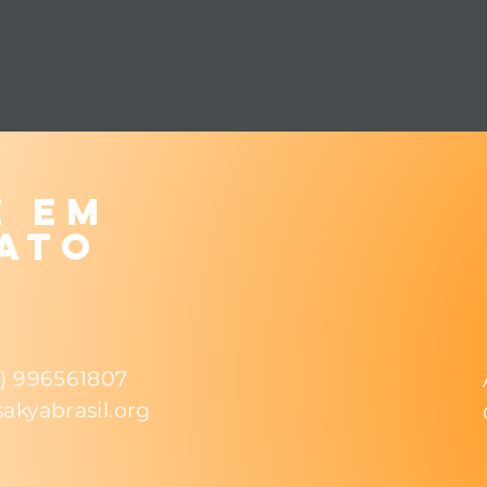
e em
ato
1) 996561807
akyabrasil.org