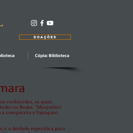
L
DOAÇÕES
blioteca
Cópia: Biblioteca
amara
is conhecidos, os quais
 todos os Budas. "Manjushiri
a a compaixão e Vajrapani
, é a deidade especifica para