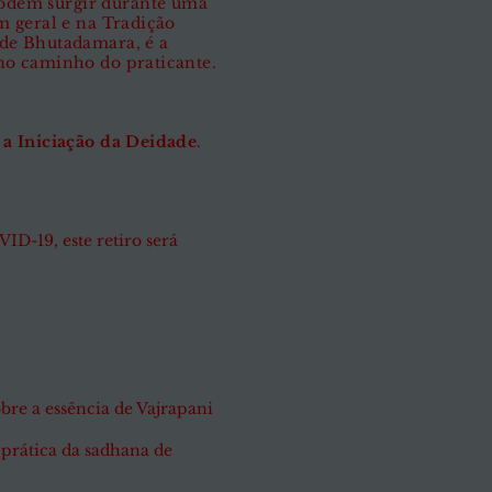
odem surgir durante uma
m geral e na Tradição
 de Bhutadamara, é a
no caminho do praticante.
 a Iniciação da Deidade
.
D-19, este retiro será
obre a essência de Vajrapani
 prática da sadhana de